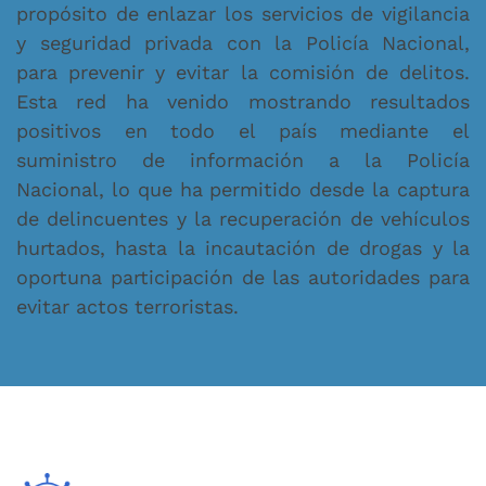
propósito de enlazar los servicios de vigilancia
y seguridad privada con la Policía Nacional,
para prevenir y evitar la comisión de delitos.
Esta red ha venido mostrando resultados
positivos en todo el país mediante el
suministro de información a la Policía
Nacional, lo que ha permitido desde la captura
de delincuentes y la recuperación de vehículos
hurtados, hasta la incautación de drogas y la
oportuna participación de las autoridades para
evitar actos terroristas.