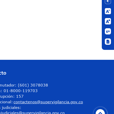
cto
nmutador: (601) 3078038
ta: 01-8000-119703
rupción: 157
ucional:
contactenos@supervigilancia.gov.co
 judiciales:
sjudiciales@supervigilancia.gov.co