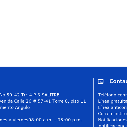
Conta
A No 59-42 Trr-4 P 3 SALITRE
Teléfono co
venida Calle 26 # 57-41 Torre 8, piso 11
Línea gratui
miento Angulo
Línea anticor
Correo instit
nes a viernes
08:00 a.m. - 05:00 p.m.
Notificaciones
notificacione