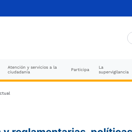
Atención y servicios a la
La
Participa
ciudadanía
supervigilancia
ctual
y reglamentarias, políticas