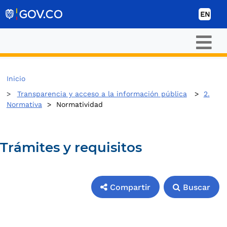
Skip to Content
EN
Inicio
Transparencia y acceso a la información pública
>
2.
Normativa
>
Normatividad
Trámites y requisitos
Compartir
Buscar
Compartir
Buscar