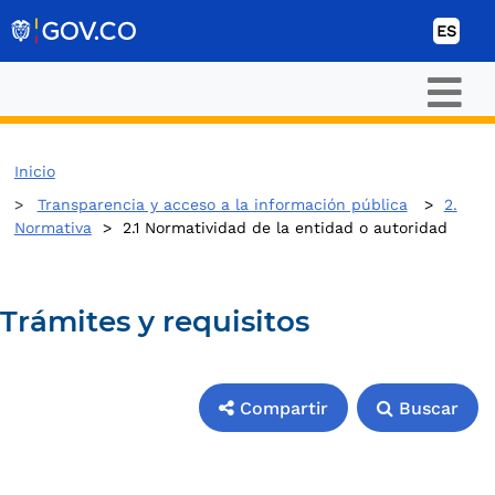
Ir al contenido
ES
Inicio
Transparencia y acceso a la información pública
>
2.
Normativa
>
2.1 Normatividad de la entidad o autoridad
Trámites y requisitos
Compartir
Buscar
Compartir
Buscar