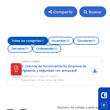
Compartir
Buscar
Compartir
Buscar
Todas las categorías
Acuerdos
Circulares
(1)
(0)
(1)
Decretos
Ordenanzas
(0)
(0)
CIRCULARES
2 Licencia de funcionamiento Empresa de
vigilancia y seguridad con armas.pdf
PDF
Publicación: Hace 10 horas
405 Kb
Expedición: 10 de junio de 2024
Número de visitas a esta página: