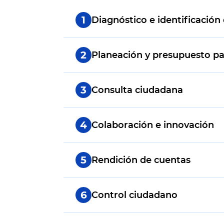
1
Diagnóstico e identificació
2
Planeación y presupuesto pa
3
Consulta ciudadana
4
Colaboración e innovación
5
Rendición de cuentas
6
Control ciudadano