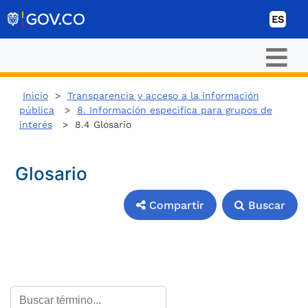
Ir al contenido
ES
Inicio
>
Transparencia y acceso a la información
pública
>
8. Información especifica para grupos de
interés
> 8.4 Glosario
Glosario
Compartir
Buscar
Compartir
Buscar
Compartir en:
Copiar enlace