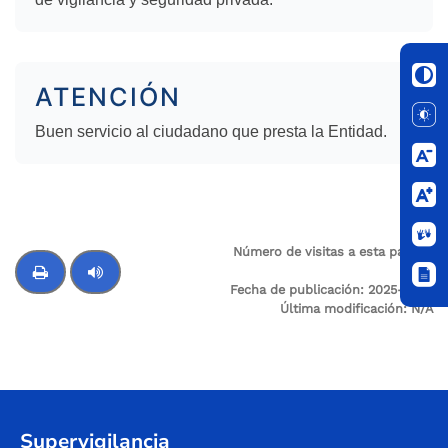
ATENCIÓN
Buen servicio al ciudadano que presta la Entidad.
Buscar
Número de visitas a esta página:
255
Fecha de publicación:
2025-12-21
Última modificación:
N/A
Control de audio
Supervigilancia