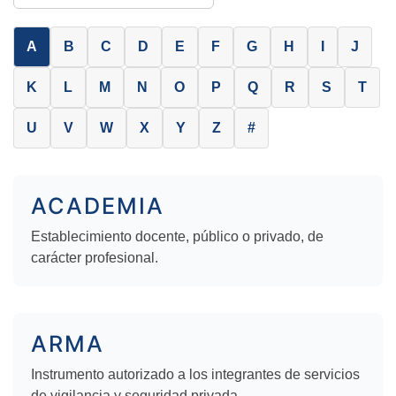
A
B
C
D
E
F
G
H
I
J
K
L
M
N
O
P
Q
R
S
T
U
V
W
X
Y
Z
#
ACADEMIA
Establecimiento docente, público o privado, de
carácter profesional.
ARMA
Instrumento autorizado a los integrantes de servicios
de vigilancia y seguridad privada.