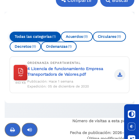
Compartir
Buscar
Compartir
Buscar
Todas las categorías
Acuerdos
Circulares
(1)
(0)
(0)
Decretos
Ordenanzas
(0)
(1)
ORDENANZA DEPARTAMENTAL
4 Licencia de funcionamiento Empresa
Transportadora de Valores.pdf
PDF
Publicación: Hace 1 semana
443 Kb
Expedición: 05 de diciembre de 2020
Número de visitas a esta página:
37
Fecha de publicación:
2026-02-15
Última modificación:
N/A