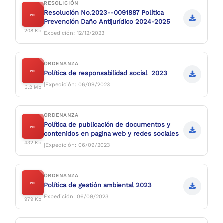
RESOLICIÓN
Resolución No.2023--0091887 Política
PDF
Prevención Daño Antijurídico 2024-2025
208 Kb
Expedición: 12/12/2023
ORDENANZA
PDF
Política de responsabilidad social 2023
|Expedición: 06/09/2023
3.2 Mb
ORDENANZA
Política de publicación de documentos y
PDF
contenidos en pagina web y redes sociales
432 Kb
|Expedición: 06/09/2023
ORDENANZA
PDF
Política de gestión ambiental 2023
Expedición: 06/09/2023
979 Kb