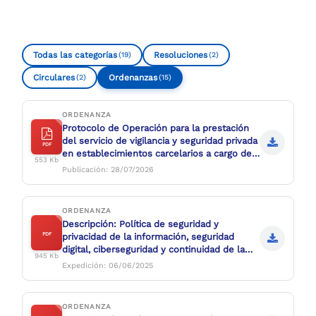
Compartir
Buscar
Todas las categorías
Resoluciones
(19)
(2)
Circulares
Ordenanzas
(2)
(15)
ORDENANZA
Protocolo de Operación para la prestación
del servicio de vigilancia y seguridad privada
PDF
en establecimientos carcelarios a cargo de
553 Kb
entes territoriales.
Publicación: 28/07/2026
ORDENANZA
Descripción: Política de seguridad y
PDF
privacidad de la información, seguridad
digital, ciberseguridad y continuidad de la
945 Kb
operación
Expedición: 06/06/2025
ORDENANZA