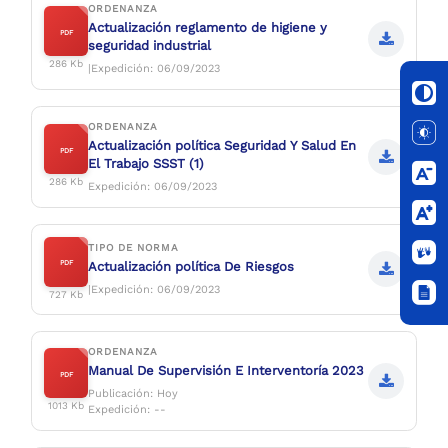
ORDENANZA
Actualización reglamento de higiene y
PDF
seguridad industrial
286 Kb
|Expedición: 06/09/2023
ORDENANZA
Actualización política Seguridad Y Salud En
PDF
El Trabajo SSST (1)
286 Kb
Expedición:
06/09/2023
TIPO DE NORMA
PDF
Actualización política De Riesgos
|Expedición: 06/09/2023
727 Kb
ORDENANZA
Manual De Supervisión E Interventoría 2023
PDF
Publicación: Hoy
1013 Kb
Expedición: --