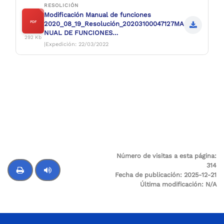
RESOLICIÓN
Modificación Manual de funciones
PDF
2020_08_19_Resolución_20203100047127MA
NUAL DE FUNCIONES
292 Kb
2020_08_19_Resolución_20203100047127
|Expedición: 22/03/2022
Número de visitas a esta página:
314
Fecha de publicación:
2025-12-21
Última modificación:
N/A
Control de audio