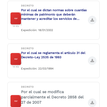
DECRETO
Por el cual se dictan normas sobre cuantías
mínimas de patrimonio que deberán
mantener y acreditar los servicios de
PDF
vigilancia y seguridad privada ante la
|
14 Kb
Superintendencia de Vigilancia y Seguridad
Expedición: 18/01/2002
Privada
DECRETO
Por el cual se reglamenta el artículo 31 del
Decreto-Ley 2535 de 1993
PDF
|
14 Kb
Expedición: 22/03/1994
DECRETO
Por el cual se modifica
parcialmente el Decreto 2858 del
27 de 2007
PDF