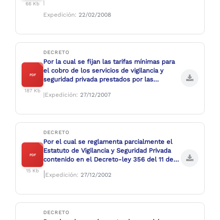
|
66 Kb
Expedición:
22/02/2008
DECRETO
Por la cual se fijan las tarifas mínimas para
el cobro de los servicios de vigilancia y
PDF
seguridad privada prestados por las
empresas y/o cooperativas de vigilancia y
187 Kb
|Expedición:
27/12/2007
seguridad privada.
DECRETO
Por el cual se reglamenta parcialmente el
Estatuto de Vigilancia y Seguridad Privada
PDF
contenido en el Decreto-ley 356 del 11 de
febrero de 1994 y se dictan otras
15 Kb
|
Expedición:
27/12/2002
disposiciones.
DECRETO