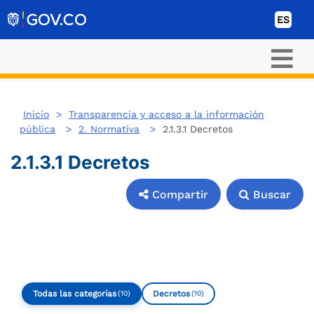
Ir al contenido
ES
Inicio
>
Transparencia y acceso a la información
pública
>
2. Normativa
>
2.1.3.1 Decretos
2.1.3.1 Decretos
Compartir
Buscar
Compartir
Buscar
Todas las categorías
Decretos
(10)
(10)