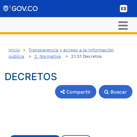
Ir al contenido
ES
Inicio
>
Transparencia y acceso a la información
pública
>
2. Normativa
> 2.1.3.1 Decretos
DECRETOS
Compartir
Buscar
Compartir
Buscar