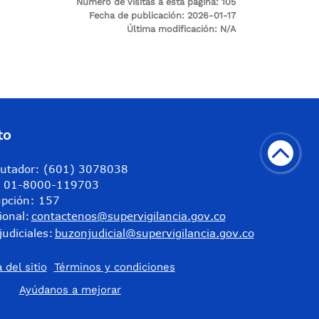
Número de visitas a esta página:
105
Fecha de publicación:
2026-01-17
Última modificación:
N/A
to
utador: (601) 3078038
a: 01-8000-119703
upción: 157
ional:
contactenos@supervigilancia.gov.co
judiciales:
buzonjudicial@supervigilancia.gov.co
 del sitio
Términos y condiciones
​Ayúdanos a mejorar