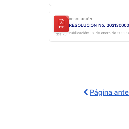
RESOLUCIÓN
RESOLUCION No. 202130000
PDF
Publicación: 07 de enero de 2021
|
E
233 Kb
Página ante