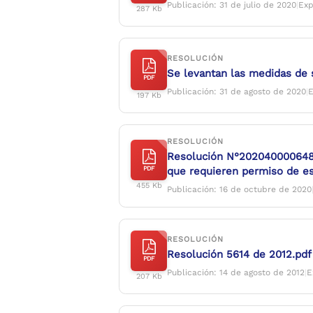
Publicación: 31 de julio de 2020
|
Exp
287 Kb
RESOLUCIÓN
Se levantan las medidas de 
PDF
Publicación: 31 de agosto de 2020
|
E
197 Kb
RESOLUCIÓN
Resolución N°20204000064817 
PDF
que requieren permiso de e
455 Kb
Publicación: 16 de octubre de 2020
RESOLUCIÓN
Resolución 5614 de 2012.pdf
PDF
Publicación: 14 de agosto de 2012
|
E
207 Kb