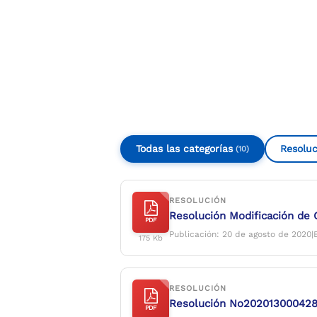
Compartir
Buscar
Todas las categorías
Resoluc
(10)
RESOLUCIÓN
Resolución Modificación de 
PDF
Publicación: 20 de agosto de 2020|
175 Kb
RESOLUCIÓN
Resolución No2020130004281
PDF