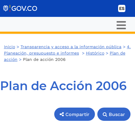
Ir al contenido
ES
Inicio
>
Transparencia y acceso a la información pública
>
4.
Planeación, presupuesto e informes
>
Histórico
>
Plan de
acción
>
Plan de acción 2006
Plan de Acción 2006
Compartir
Buscar
Compartir
Buscar