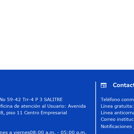
Contac
A No 59-42 Trr-4 P 3 SALITRE
Teléfono conm
ficina de atención al Usuario: Avenida
Línea gratuit
8, piso 11 Centro Empresarial
Línea anticorr
Correo instituc
Notificaciones 
nes a viernes
08:00 a.m. - 05:00 p.m.