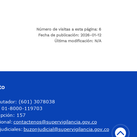
Número de visitas a esta página:
6
Fecha de publicación:
2026-01-12
Última modificación:
N/A
to
utador: (601) 3078038
a: 01-8000-119703
upción: 157
ional:
contactenos@supervigilancia.gov.co
judiciales:
buzonjudicial@supervigilancia.gov.co