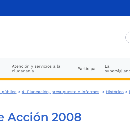
Atención y servicios a la
La
Participa
ciudadanía
supervigilan
 pública
>
4. Planeación, presupuesto e informes
>
Histórico
>
e Acción 2008