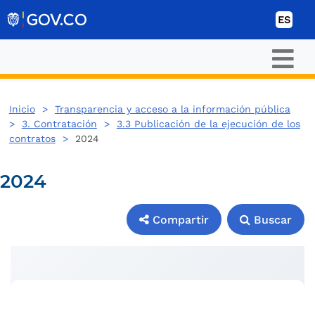
Ir al contenido
ES
Inicio
>
Transparencia y acceso a la información pública
>
3. Contratación
>
3.3 Publicación de la ejecución de los
contratos
>
2024
2024
Compartir
Buscar
Compartir
Buscar