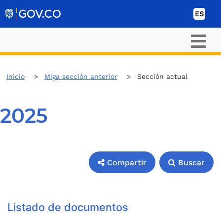
Ir al contenido
ES
Inicio
Miga sección anterior
Sección actual
2025
Compartir
Buscar
Compartir
Buscar
Listado de documentos