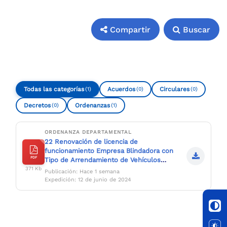
Compartir
Buscar
Compartir
Buscar
Todas las categorías
Acuerdos
Circulares
(1)
(0)
(0)
Decretos
Ordenanzas
(0)
(1)
ORDENANZA DEPARTAMENTAL
22 Renovación de licencia de
funcionamiento Empresa Blindadora con
PDF
Tipo de Arrendamiento de Vehículos
Blindados.pdf
371 Kb
Publicación: Hace 1 semana
Expedición: 12 de junio de 2024