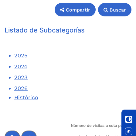
Compartir
Buscar
Compartir
Buscar
Listado de Subcategorías
2025
2024
2023
2026
Histórico
Número de visitas a esta página:
162