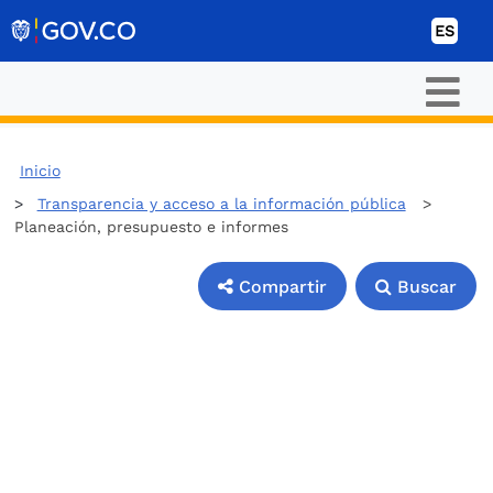
Ir al contenido
ES
Inicio
Transparencia y acceso a la información pública
>
Planeación, presupuesto e informes
Compartir
Buscar
Compartir
Buscar
4. Planeación,
presupuesto e
informes