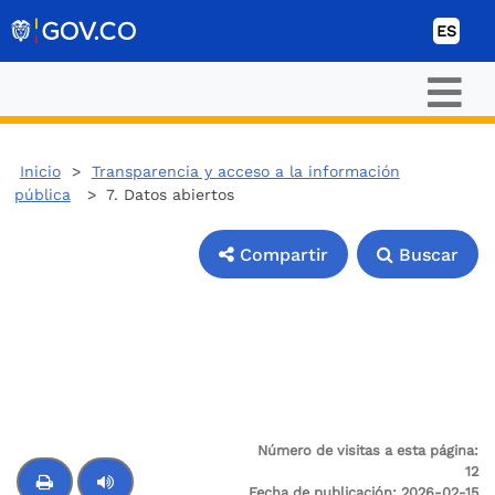
Ir al contenido
ES
Inicio
>
Transparencia y acceso a la información
pública
> 7. Datos abiertos
Compartir
Buscar
Compartir
Buscar
7. Datos abiertos
Número de visitas a esta página:
12
Fecha de publicación:
2026-02-15