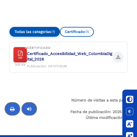
Compartir
Buscar
Todas las categorías
Certificado
(1)
(1)
CERTIFICADO
Certificado_Accesibilidad_Web_ColombiaDig
PDF
ital_2026
400 Kb
Publicación: 04/07/2026
Número de visitas a esta página:
186
Fecha de publicación:
2025-12-21
Última modificación:
N/A
Control de audio