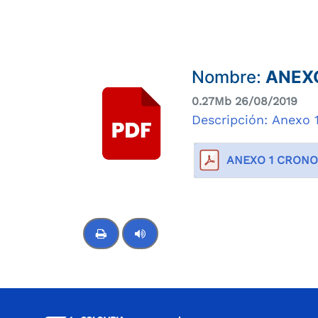
Compartir
Buscar
Nombre:
ANEX
0.27Mb 26/08/2019
Descripción: Anexo
ANEXO 1 CRON
Control de audio