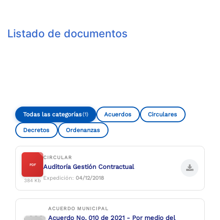
Compartir
Buscar
Listado de documentos
Todas las categorías
Acuerdos
Circulares
(1)
Decretos
Ordenanzas
CIRCULAR
PDF
Auditoría Gestión Contractual
Expedición:
04/12/2018
384 Kb
ACUERDO MUNICIPAL
Acuerdo No. 010 de 2021 - Por medio del