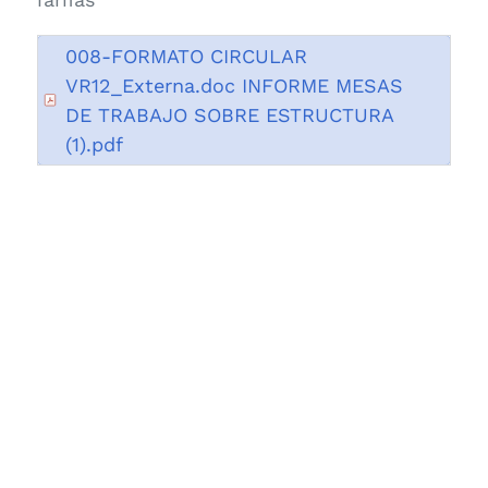
008-FORMATO CIRCULAR
VR12_Externa.doc INFORME MESAS
DE TRABAJO SOBRE ESTRUCTURA
(1).pdf
Número de visitas a esta página
6828
Fecha de publicación 11/04/2018
Última modificación 11/04/2018
Control de audio