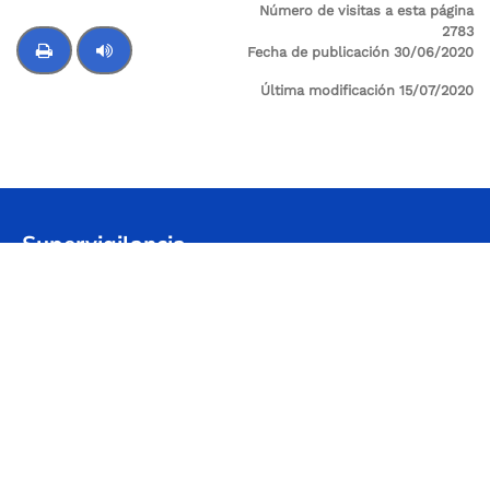
Número de visitas a esta página
2783
Fecha de publicación 30/06/2020
Última modificación 15/07/2020
Control de audio
Supervigilancia
Sede Principal: Cl 24 A No 59-42 Trr-4 P 3 SALITRE
Sede Administrativa / Oficina de atención al
Usuario: Avenida Calle 26 # 57-41 Torre 8, piso 11
Centro Empresarial Sarmiento Angulo
Código postal: 111321
Horario de atención: Lunes a viernes
08:00 a.m. - 05:00 p.m.
@Abordo_Supervig