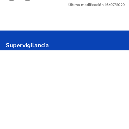
Última modificación 16/07/2020
Control de audio
Supervigilancia
Sede Principal: Cl 24 A No 59-42 Trr-4 P 3 SALITRE
Sede Administrativa / Oficina de atención al
Usuario: Avenida Calle 26 # 57-41 Torre 8, piso 11
Centro Empresarial Sarmiento Angulo
Código postal: 111321
Horario de atención: Lunes a viernes
08:00 a.m. - 05:00 p.m.
@Abordo_Supervig
@Supervigilancia
@Supervigilancia