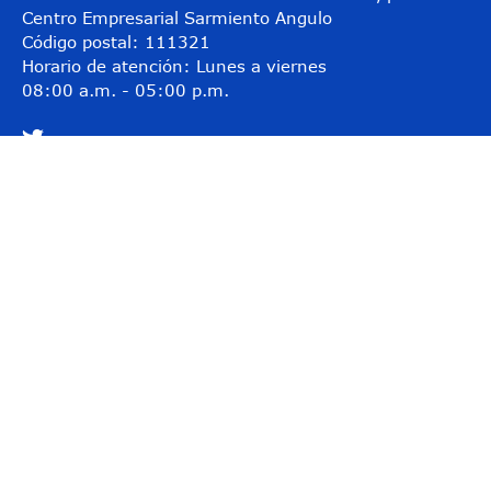
Centro Empresarial Sarmiento Angulo
Código postal: 111321
Horario de atención: Lunes a viernes
08:00 a.m. - 05:00 p.m.
@Abordo_Supervig
@Supervigilancia
@Supervigilancia
Contacto
Teléfono conmutador: (601) 3078038
Línea gratuita: 01-8000-119703
Línea anticorrupción: 157
Correo institucional:
contactenos@supervigilancia.gov.co
Notificaciones judiciales:
buzonjudicial@supervigilancia.gov.co