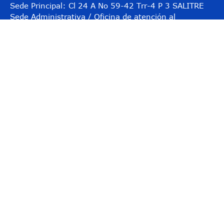
Sede Principal: Cl 24 A No 59-42 Trr-4 P 3 SALITRE
Sede Administrativa / Oficina de atención al
Usuario: Avenida Calle 26 # 57-41 Torre 8, piso 11
Centro Empresarial Sarmiento Angulo
Código postal: 111321
Horario de atención: Lunes a viernes
08:00 a.m. - 05:00 p.m.
@Abordo_Supervig
@Supervigilancia
@Supervigilancia
Contacto
Teléfono conmutador: (601) 3078038
Línea gratuita: 01-8000-119703
Línea anticorrupción: 157
Correo institucional:
contactenos@supervigilancia.gov.co