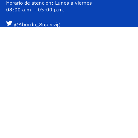
Horario de atención: Lunes a viernes
08:00 a.m. - 05:00 p.m.
@Abordo_Supervig
@Supervigilancia
@Supervigilancia
Contacto
Teléfono conmutador: (601) 3078038
Línea gratuita: 01-8000-119703
Línea anticorrupción: 157
Correo institucional:
contactenos@supervigilancia.gov.co
Notificaciones judiciales:
buzonjudicial@supervigilancia.gov.co
Políticas
Mapa del sitio
Términos y condiciones
Accesibilidad
​Ayúdanos a mejorar