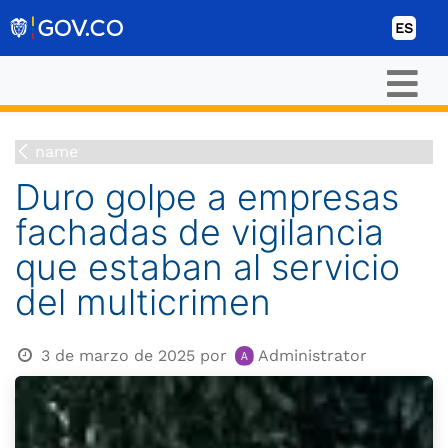
Ir al contenido
ES
name
Duro golpe a empresas
fachadas de vigilancia
que estaban al servicio
del multicrimen
3 de marzo de 2025
por
Administrator