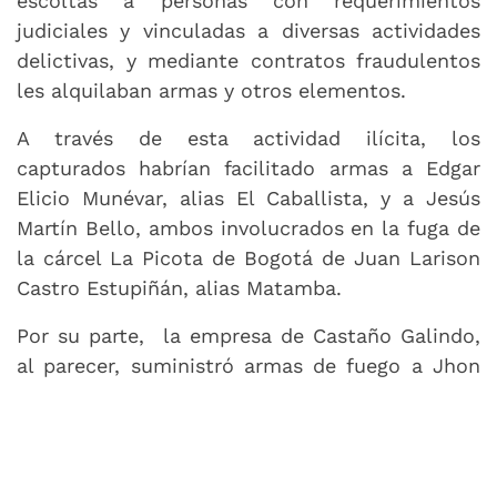
escoltas a personas con requerimientos
judiciales y vinculadas a diversas actividades
delictivas, y mediante contratos fraudulentos
les alquilaban armas y otros elementos.
A través de esta actividad ilícita, los
capturados habrían facilitado armas a Edgar
Elicio Munévar, alias El Caballista, y a Jesús
Martín Bello, ambos involucrados en la fuga de
la cárcel La Picota de Bogotá de Juan Larison
Castro Estupiñán, alias Matamba.
Por su parte, la empresa de Castaño Galindo,
al parecer, suministró armas de fuego a Jhon
Fredy Gallo Bedoya, alias Pájaro, exintegrante
de las Autodefensas Unidas de Colombia (AUC)
en Magdalena Medio, también judicializado por
la fuga de ‘Matamba’; y a Oliverio Isaza