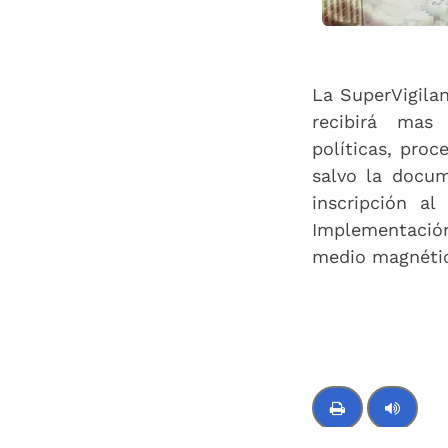
La SuperVigilan
recibirá mas
políticas, pro
salvo la docum
inscripción a
Implementació
medio magnétic