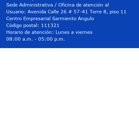
Sede Administrativa / Oficina de atención al
Usuario: Avenida Calle 26 # 57-41 Torre 8, piso 11
Centro Empresarial Sarmiento Angulo
Código postal: 111321
Horario de atención: Lunes a viernes
08:00 a.m. - 05:00 p.m.
@Abordo_Supervig
@Supervigilancia
@Supervigilancia
Contacto
Teléfono conmutador: (601) 3078038
Línea gratuita: 01-8000-119703
Línea anticorrupción: 157
Correo institucional:
contactenos@supervigilancia.gov.co
Notificaciones judiciales: