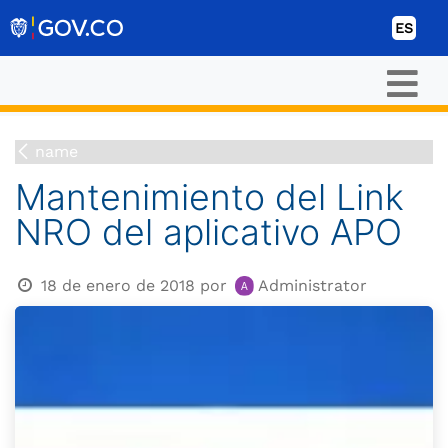
Ir al contenido
ES
name
Mantenimiento del Link
NRO del aplicativo APO
18 de enero de 2018
por
Administrator