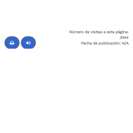
Número de visitas a esta página:
3344
Fecha de publicación:
N/A
Última modificación:
N/A
Control de audio
Supervigilancia
Sede Principal: Cl 24 A No 59-42 Trr-4 P 3 SALITRE
Sede Administrativa / Oficina de atención al
Usuario: Avenida Calle 26 # 57-41 Torre 8, piso 11
Centro Empresarial Sarmiento Angulo