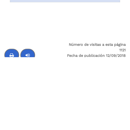
Número de visitas a esta página
1121
Fecha de publicación 12/09/2018
Última modificación 12/09/2018
Control de audio
Supervigilancia
Sede Principal: Cl 24 A No 59-42 Trr-4 P 3 SALITRE
Sede Administrativa / Oficina de atención al