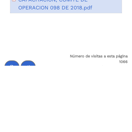
OPERACION 098 DE 2018.pdf
Número de visitas a esta página
1066
Fecha de publicación 25/09/2018
Última modificación 25/09/2018
Control de audio
Supervigilancia
Sede Principal: Cl 24 A No 59-42 Trr-4 P 3 SALITRE