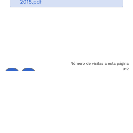
2018.pdf
Número de visitas a esta página
912
Fecha de publicación 26/11/2018
Última modificación 26/11/2018
Control de audio
Supervigilancia