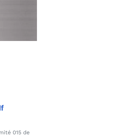
f
mité 015 de