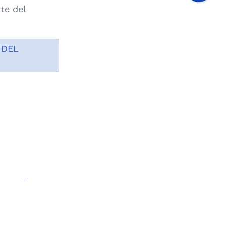
te del
 DEL
CISIÓN
ITÉ 015