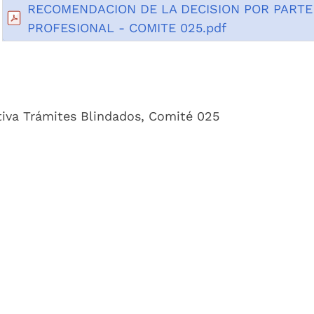
RECOMENDACION DE LA DECISION POR PARTE
PROFESIONAL - COMITE 025.pdf
tiva Trámites Blindados, Comité 025
Nombre:
DECISIO?N DEFINITIVA - CO
DE 2018.pdf
0.07Mb 14/08/2018
Descripción:
Decisión Definitiva Trámites Blindado
DECISIO_N DEFINITIVA - COMITE_ 025 DE 201