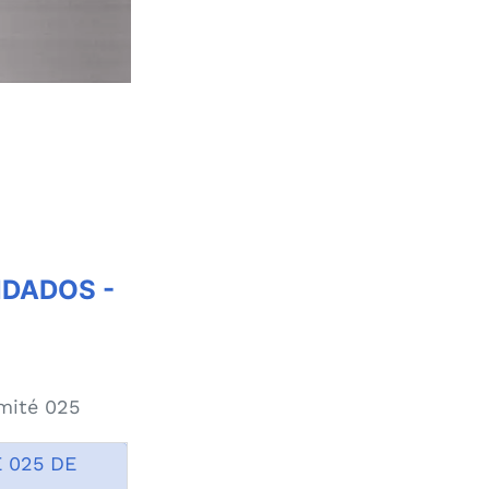
NDADOS -
mité 025
 025 DE