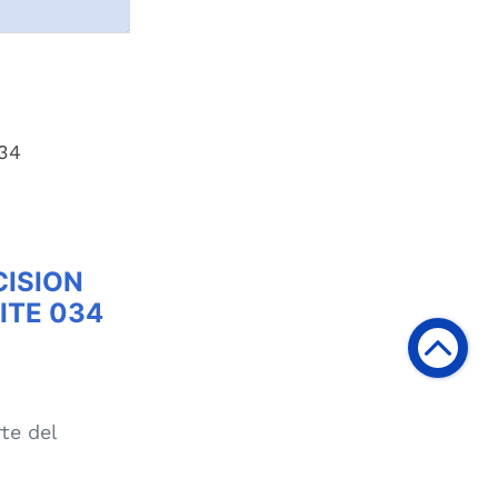
034
CISION
ITE 034
te del