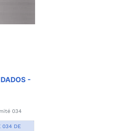
NDADOS -
mité 034
 034 DE