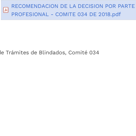
RECOMENDACION DE LA DECISION POR PARTE
PROFESIONAL - COMITE 034 DE 2018.pdf
 de Trámites de Blindados, Comité 034
Nombre:
DECISION FINAL TRAMITES 
BLINDADOS - COMITE 034 DE 2018.p
0.05Mb 17/10/2018
Descripción:
Decisión Definitiva Trámites Blindado