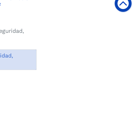
f
eguridad,
idad,
itas a esta página 933
ublicación 27/02/2019
dificación 27/02/2019