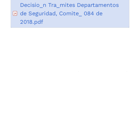
Decisio_n Tra_mites Departamentos
de Seguridad, Comite_ 084 de
2018.pdf
Número de visitas a esta página
1032
Fecha de publicación 03/09/2018
Última modificación 03/09/2018
Control de audio