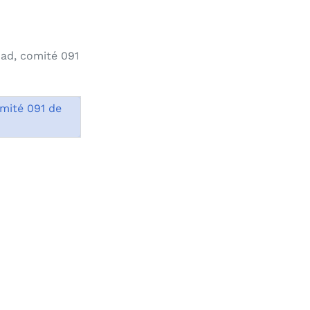
ad, comité 091
mité 091 de
tas a esta página 1230
publicación 31/07/2019
odificación 31/07/2019