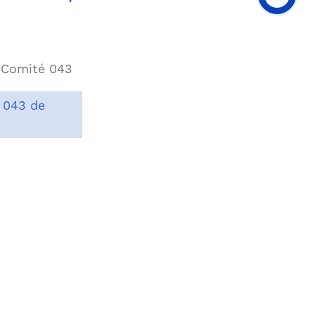
, Comité 043
 043 de
tas a esta página 1156
ublicación 19/04/2018
dificación 19/04/2018