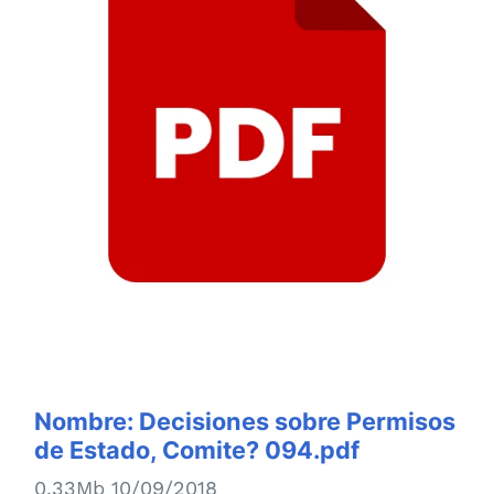
Nombre:
Decisiones sobre Permisos
de Estado, Comite? 094.pdf
0.33Mb 10/09/2018