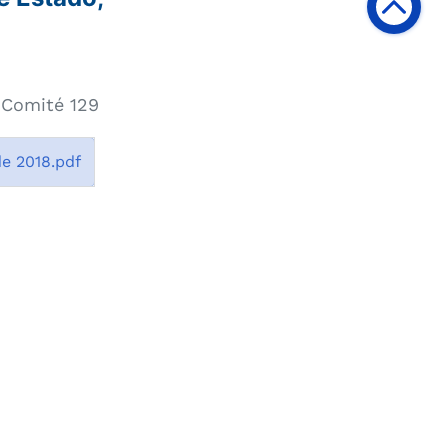
 Comité 129
e 2018.pdf
itas a esta página 984
publicación 14/12/2018
odificación 14/12/2018