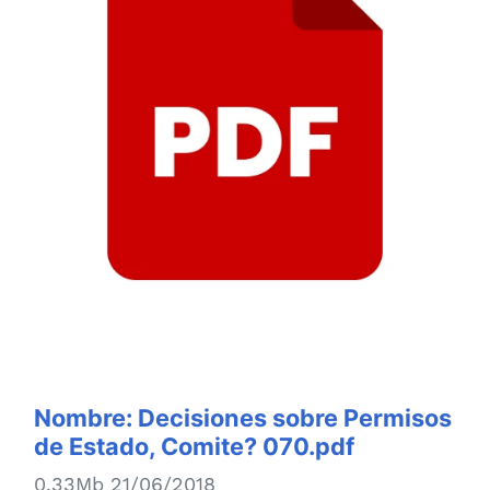
Nombre:
Decisiones sobre Permisos
de Estado, Comite? 070.pdf
0.33Mb 21/06/2018