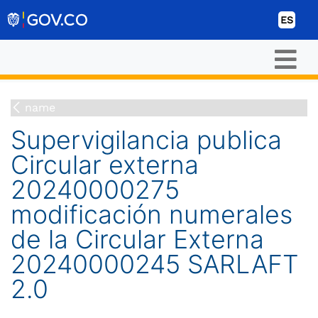
Ir al contenido
ES
name
Supervigilancia publica
Circular externa
20240000275
modificación numerales
de la Circular Externa
20240000245 SARLAFT
2.0