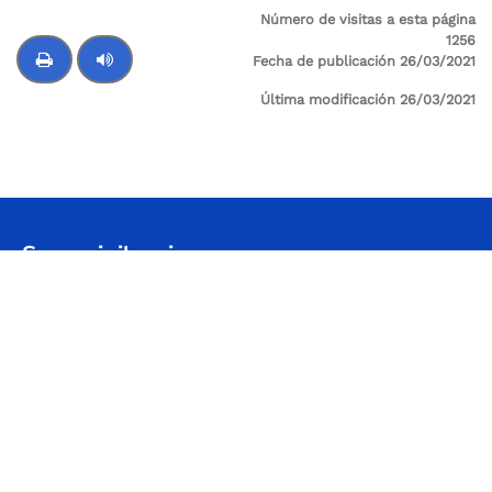
Número de visitas a esta página
1256
Fecha de publicación 26/03/2021
Última modificación 26/03/2021
Control de audio
Supervigilancia
Sede Principal: Cl 24 A No 59-42 Trr-4 P 3 SALITRE
Sede Administrativa / Oficina de atención al
Usuario: Avenida Calle 26 # 57-41 Torre 8, piso 11
Centro Empresarial Sarmiento Angulo
Código postal: 111321
Horario de atención: Lunes a viernes
08:00 a.m. - 05:00 p.m.