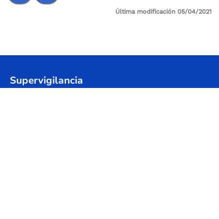
Última modificación 05/04/2021
Control de audio
Supervigilancia
Sede Principal: Cl 24 A No 59-42 Trr-4 P 3 SALITRE
Sede Administrativa / Oficina de atención al
Usuario: Avenida Calle 26 # 57-41 Torre 8, piso 11
Centro Empresarial Sarmiento Angulo
Código postal: 111321
Horario de atención: Lunes a viernes
08:00 a.m. - 05:00 p.m.
@Abordo_Supervig
@Supervigilancia
@Supervigilancia